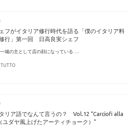
2
ェフがイタリア修行時代を語る「僕のイタリア料
修行」第一回 日高良実シェフ
一城の主として店の顔になっている …
 TUTTO
2
リア語でなんて言うの？ Vol.12 “Carciofi alla
dia（ユダヤ風上げたアーティチョーク）”