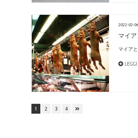
2022-02-0
マイア
マイアと
LEGGI
投
1
2
3
4
稿
ナ
ビ
ゲ