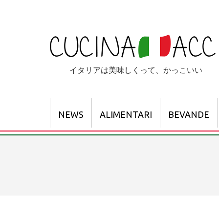
コ
ン
テ
ン
ツ
へ
イタリアは美味しくって、かっこいい
ス
キ
ッ
プ
NEWS
ALIMENTARI
BEVANDE
(Enter
を
押
す)