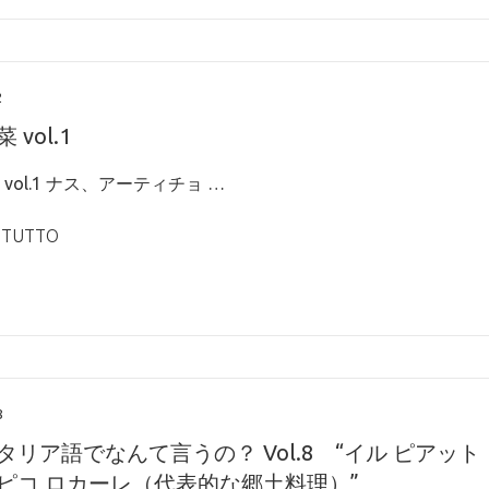
2
 vol.1
vol.1 ナス、アーティチョ …
 TUTTO
8
タリア語でなんて言うの？ Vol.8 “イル ピアット
ピコ ロカーレ（代表的な郷土料理）”