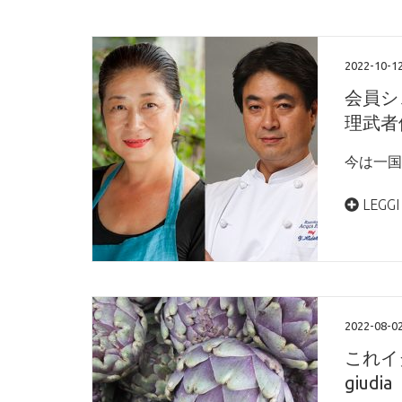
2022-10-1
会員シ
理武者
今は一国
LEGGI
2022-08-0
これイタ
giu