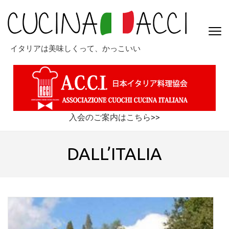
コ
ン
テ
ン
イタリアは美味しくって、かっこいい
ツ
へ
ス
キ
ッ
プ
入会のご案内はこちら>>
(Enter
を
DALL’ITALIA
押
す)