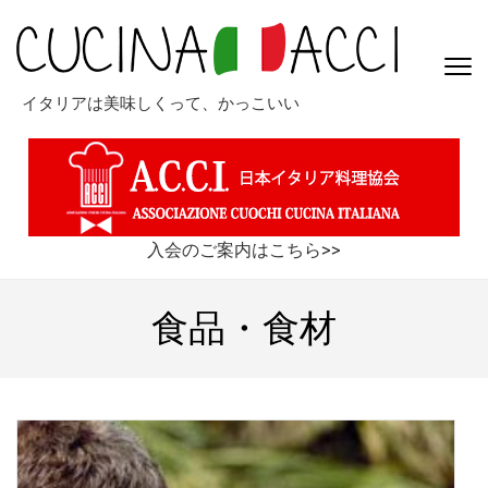
コ
ン
テ
ン
イタリアは美味しくって、かっこいい
ツ
へ
ス
キ
ッ
プ
入会のご案内はこちら>>
(Enter
を
食品・食材
押
す)