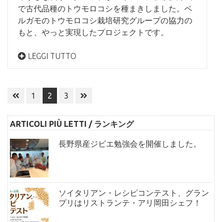
で古代品種のトウモロコシを種まきしました。ベ
ルガモのトウモロコシ栽培研究グループの協力の
もと、やっと実現したプロジェクトです。
LEGGI TUTTO
投
1
2
3
稿
ナ
ARTICOLI PIÙ LETTI / ランキング
ビ
ゲ
長野県産ジビエ勉強会を開催しました。
ー
シ
ョ
ン
ソイタリアン・レシピコンテスト、グラン
プリはリストランテ・アリ岡田シェフ！