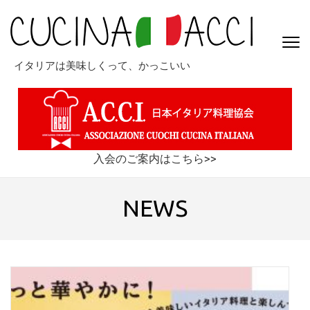
コ
ン
テ
ン
イタリアは美味しくって、かっこいい
ツ
へ
ス
キ
ッ
プ
入会のご案内はこちら>>
(Enter
を
NEWS
押
す)