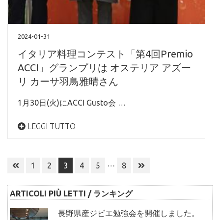
2024-01-31
イタリア料理コンテスト「第4回Premio
ACCI」グランプリは オステリア アズー
リ カーサ羽鳥雅晴さん
1月30日(火)にACCI Gusto会 …
LEGGI TUTTO
投
…
1
2
3
4
5
8
稿
ナ
ARTICOLI PIÙ LETTI / ランキング
ビ
ゲ
長野県産ジビエ勉強会を開催しました。