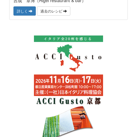
吉成 章博（Rigel restaurant & bar）
詳しく
過去のレシピ