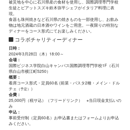
被災地を中心に石川県産の食材を使用し、国際調理専門学校
生徒とピアットスズキ鈴木弥平シェフがイタリア料理に表
現。
食器も珠州焼きなど石川県の焼きものを一部使用し、お飲み
物は地元酒蔵の日本酒やワインをご用意。一夜限りの特別な
ディナーをコース形式にてお楽しみください。
コラボチャリティーディナー
日時：
2024年3月28日（木）18:00～
会場：
国際ビジネス学院白山キャンパス国際調理専門学校1F（石川
県白山市横江町5250）
概要：
着席コース形式・定員60名 (前菜・パスタ2種・メイン・ドル
チェ
）
（予定）
会費：
25,000円（税サ込）（フリードリンク） ※当日現金支払いの
み
申込：
事前受付制（定員60名）お申込書またはフォームよりお申込
みください。