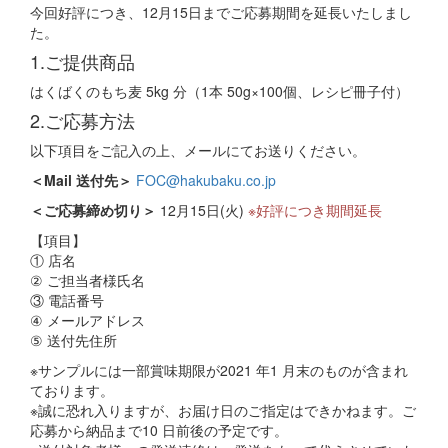
今回好評につき、12月15日までご応募期間を延長いたしまし
た。
1.ご提供商品
はくばくのもち麦 5kg 分（1本 50g×100個、レシピ冊子付）
2.ご応募方法
以下項目をご記入の上、メールにてお送りください。
＜Mail 送付先＞
FOC@hakubaku.co.jp
＜ご応募締め切り＞
12月15日(火)
※好評につき期間延長
【項目】
① 店名
② ご担当者様氏名
③ 電話番号
④ メールアドレス
⑤ 送付先住所
※サンプルには一部賞味期限が2021 年1 月末のものが含まれ
ております。
※誠に恐れ入りますが、お届け日のご指定はできかねます。ご
応募から納品まで10 日前後の予定です。