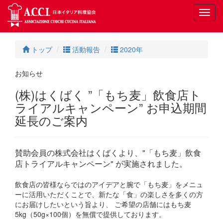
Toggl
navig
トップ
活動報告
2020年
お知らせ
(株)はくばく ”「もち麦」飲食店ト
ライアルキャンペーン” お申込期間
延長のご案内
賛助会員の株式会社はくばくより、"「もち麦」飲食
店トライアルキャンペーン" が実施されました。
飲食店の皆様ならではのアイデアと腕で「もち麦」をメニュ
ーに活用いただくことで、新たな「食」の楽しさを多くの方
にお届けしたいという旨より、 ご希望の店舗にはもち麦
5kg（50g×100個）を無償で提供しております。